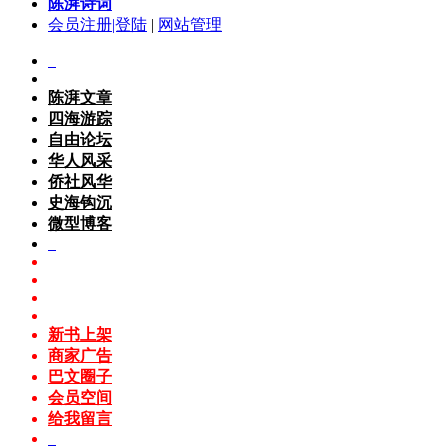
陈湃诗词
会员注册|登陆
|
网站管理
陈湃文章
四海游踪
自由论坛
华人风采
侨社风华
史海钩沉
微型博客
新书上架
商家广告
巴文圈子
会员空间
给我留言