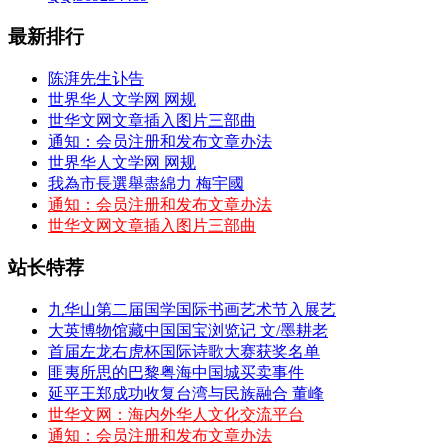
最新排行
陈湃先生讣告
世界华人文学网 网规
世华文网文章插入图片三部曲
通知：会员注册和发布文章办法
世界华人文学网 网规
我為市長選舉盡綿力 梅宇國
通知：会员注册和发布文章办法
世华文网文章插入图片三部曲
站长特荐
九华山第二届国学国际书画艺术节入展艺
大英博物馆藏中国国宝浏览记 文/墨耕老
首届左龙右虎杯国际诗歌大赛获奖名单
匪夷所思的巴黎粤海中国城买卖事件
延平王郑成功收复台湾与民族融合 董峰
世华文网：海内外华人文化交流平台
通知：会员注册和发布文章办法