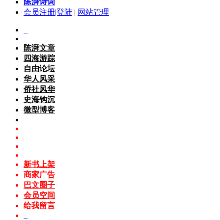
陈湃诗词
会员注册|登陆
|
网站管理
陈湃文章
四海游踪
自由论坛
华人风采
侨社风华
史海钩沉
微型博客
新书上架
商家广告
巴文圈子
会员空间
给我留言