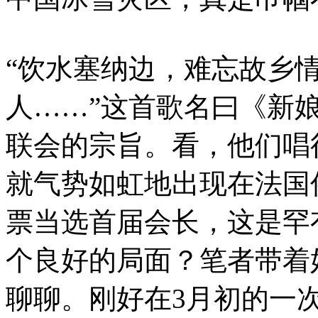
“饮水塞纳边，难忘故乡
人……”这首歌名曰《新
联会的宗旨。看，他们唱
就气势如虹地出现在法国
票当选首届会长，这是罕
个良好的局面？笔者带着
聊聊。刚好在3月初的一