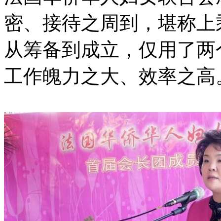
密、接待之周到，堪称上
从筹备到成立，仅用了两
工作魄力之大、效率之高