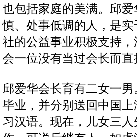
也包括家庭的美满。邱爱
慎、处事低调的人，是实
社的公益事业积极支持，
会一位没有当过会长而直
邱爱华会长育有二女一男
毕业，并分别送回中国上
习汉语。现在，儿女三人