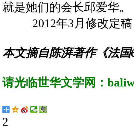
就是她们的会长邱爱华。
2012年3月修改定稿
本文摘自陈湃著作《法国
请光临世华文学网：baliwx
2