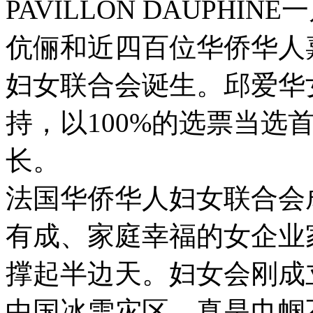
PAVILLON DAUPH
伉俪和近四百位华侨华人
妇女联合会诞生。邱爱华
持，以100%的选票当选
长。
法国华侨华人妇女联合会
有成、家庭幸福的女企业
撑起半边天。妇女会刚成
中国冰雪灾区，真是巾帼