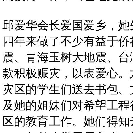
邱爱华会长爱国爱乡，她
四年来做了不少有益于侨
震、青海玉树大地震、台
款积极赈灾，以表爱心。
灾区的学生们送去书包、
及她的姐妹们对希望工程
区的教育工作。她们得知